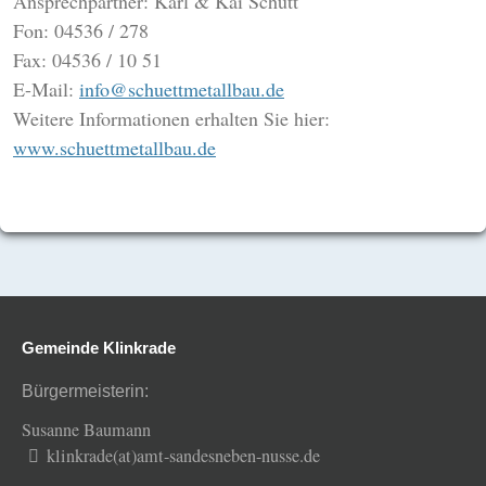
Ansprechpartner: Karl & Kai Schütt
Fon: 04536 / 278
Fax: 04536 / 10 51
E-Mail:
info@schuettmetallbau.de
Weitere Informationen erhalten Sie hier:
www.schuettmetallbau.de
Gemeinde Klinkrade
Bürgermeisterin:
Susanne Baumann
klinkrade(at)amt-sandesneben-nusse.de