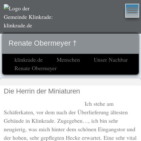
Renate Obermeyer †
klinkrade.de
Menschen
Unser Nachbar
Renate Obermeyer
Die Herrin der Miniaturen
Ich stehe am
Schäferkaten, vor dem nach der Überlieferung ältesten
Gebäude in Klinkrade. Zugegeben…, ich bin sehr
neugierig, was mich hinter dem schönen Eingangstor und
der hohen, sehr gepflegten Hecke erwartet. Eine sehr vital