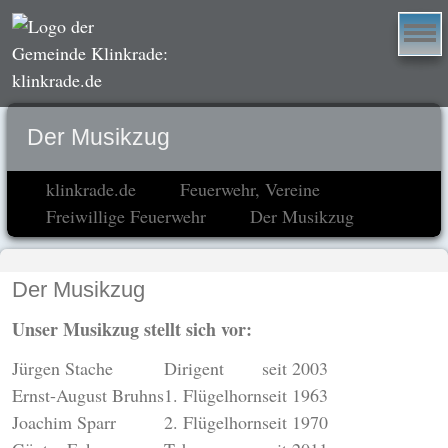
Der Musikzug
klinkrade.de
Feuerwehr, Vereine
Freiwillige Feuerwehr
Der Musikzug
Der Musikzug
Unser Musikzug stellt sich vor:
Jürgen Stache
Dirigent
seit 2003
Ernst-August Bruhns
1. Flügelhorn
seit 1963
Joachim Sparr
2. Flügelhorn
seit 1970