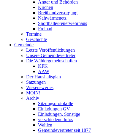
Ämter und Behörden
Kirchen
Breitbandversorgung
Nahwärmenetz
Sporthalle/Feuerwehrhaus
Freibad
Termine
Geschichte
Gemeinde
Letzte Veröffentlichungen
Unsere Gemeindevertreter
Die Wählergemeinschaften
KFK
AAW
Der Haushaltsplan
Satzungen
Wissenswertes
MOIN!
Archiv
Sitzungsprotokolle
Einladungen GV
Einladungen, Sonstige
verschiedene Infos
Wahlen
Gemeindevertreter seit 1877