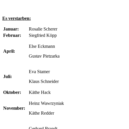
Es verstarben:
Januar:
Rosalie Scherer
Februar:
Siegfried Köpp
Else Eckmann
April:
Gustav Pietzarka
Eva Stamer
Juli:
Klaus Schneider
Oktober:
Käthe Hack
Heinz Wawrzyniak
November:
Käthe Redder
Gerhard Brandt