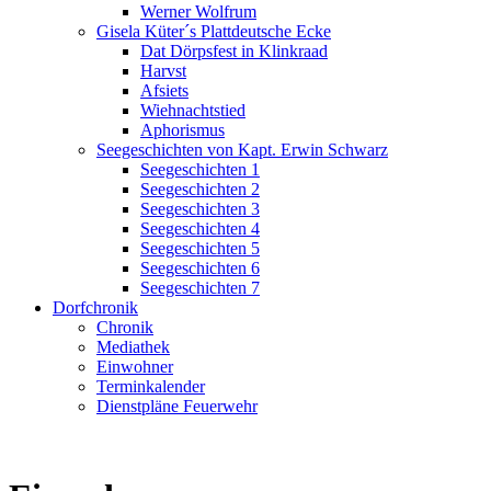
Werner Wolfrum
Gisela Küter´s Plattdeutsche Ecke
Dat Dörpsfest in Klinkraad
Harvst
Afsiets
Wiehnachtstied
Aphorismus
Seegeschichten von Kapt. Erwin Schwarz
Seegeschichten 1
Seegeschichten 2
Seegeschichten 3
Seegeschichten 4
Seegeschichten 5
Seegeschichten 6
Seegeschichten 7
Dorfchronik
Chronik
Mediathek
Einwohner
Terminkalender
Dienstpläne Feuerwehr