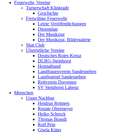
Feuerwehr, Vereine
Turnerschaft Klinkrade
Geschichte
Freiwillige Feuerwehr
Letzte Veröffentlichungen
Dienstplan
Der Musikzug
Der Musikzug, Bildergalerie
Skat Club
Überörtliche Vereine
Deutsches Rotes Kreuz
DLRG-Steinhorst
Heimatbund
Landfrauenverein Sandesneben
Landjugend Sandesneben
Reitverein Duvensee
SV Steinhorst Labenz
Menschen
Unser Nachbar
Heidrun Reimers
Renate Obermeyer
Heiko Schrock
Thomas Brandt
Rolf Pein
Gisela Küter