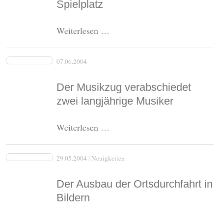
Spielplatz
abgenommen
Neues
Weiterlesen …
Karussell
für
07.06.2004
den
Spielplatz
Der Musikzug verabschiedet
zwei langjährige Musiker
Der
Weiterlesen …
Musikzug
verabschiedet
29.05.2004
| Neuigkeiten
zwei
langjährige
Der Ausbau der Ortsdurchfahrt in
Musiker
Bildern