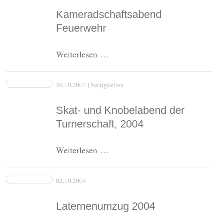
Kameradschaftsabend
Feuerwehr
Kameradschaftsabend
Weiterlesen …
Feuerwehr
29.10.2004
| Neuigkeiten
Skat- und Knobelabend der
Turnerschaft, 2004
Skat-
Weiterlesen …
und
Knobelabend
02.10.2004
der
Turnerschaft,
Laternenumzug 2004
2004