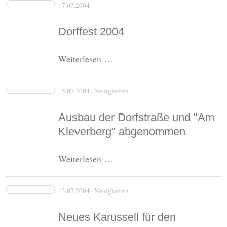
17.07.2004
Dorffest 2004
Dorffest
Weiterlesen …
2004
15.07.2004
| Neuigkeiten
Ausbau der Dorfstraße und "Am
Kleverberg" abgenommen
Ausbau
Weiterlesen …
der
Dorfstraße
13.07.2004
| Neuigkeiten
und
"Am
Neues Karussell für den
Kleverberg"