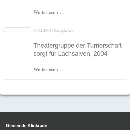
Luebecker
Weiterlesen …
Nachrichten
berichten
07.02.2004
| Neuigkeiten
ueber
die
Theatergruppe der Turnerschaft
plattdeutschen
sorgt für Lachsalven, 2004
Seiten
von
Theatergruppe
Weiterlesen …
klinkrade.de
der
Turnerschaft
sorgt
für
Lachsalven,
2004
Gemeinde Klinkrade