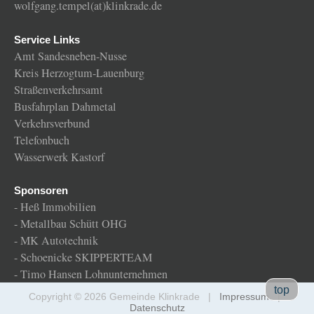
wolfgang.tempel(at)klinkrade.de
Service Links
Amt Sandesneben-Nusse
Kreis Herzogtum-Lauenburg
Straßenverkehrsamt
Busfahrplan Dahmetal
Verkehrsverbund
Telefonbuch
Wasserwerk Kastorf
Sponsoren
-
Heß Immobilien
-
Metallbau Schütt OHG
-
MK Autotechnik
-
Schoenicke SKIPPERTEAM
-
Timo Hansen Lohnunternehmen
Gemeinde
top
Copyright © 2026 Gemeinde Klinkrade |
Impressum
|
Klinkrade
Datenschutz