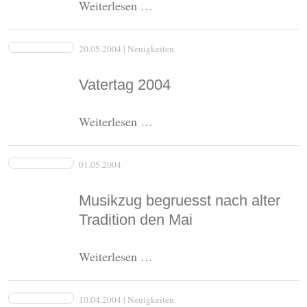
Der
Weiterlesen …
Ausbau
der
20.05.2004
| Neuigkeiten
Ortsdurchfahrt
in
Vatertag 2004
Bildern
Vatertag
Weiterlesen …
2004
01.05.2004
Musikzug begruesst nach alter
Tradition den Mai
Musikzug
Weiterlesen …
begruesst
nach
10.04.2004
| Neuigkeiten