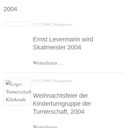
2004
17.12.2004
| Neuigkeiten
Ernst Levermann wird
Skatmeister 2004
Ernst
Weiterlesen …
Levermann
wird
15.12.2004
| Neuigkeiten
Skatmeister
2004
Weihnachtsfeier der
Kinderturngruppe der
Turnerschaft, 2004
Weihnachtsfeier
Weiterlesen …