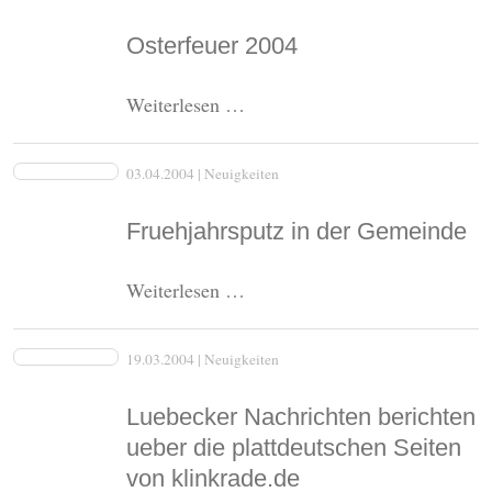
alter
Tradition
Osterfeuer 2004
den
Mai
Osterfeuer
Weiterlesen …
2004
03.04.2004
| Neuigkeiten
Fruehjahrsputz in der Gemeinde
Fruehjahrsputz
Weiterlesen …
in
der
19.03.2004
| Neuigkeiten
Gemeinde
Luebecker Nachrichten berichten
ueber die plattdeutschen Seiten
von klinkrade.de