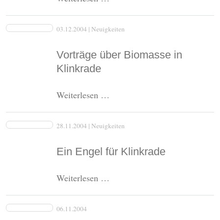
der
Kinderturngruppe
03.12.2004
| Neuigkeiten
der
Turnerschaft,
Vorträge über Biomasse in
2004
Klinkrade
Vorträge
Weiterlesen …
über
Biomasse
28.11.2004
| Neuigkeiten
in
Klinkrade
Ein Engel für Klinkrade
Ein
Weiterlesen …
Engel
für
06.11.2004
Klinkrade