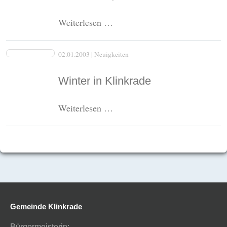
Welch
Weiterlesen …
ein
Theater
02.01.2003
| Neuigkeiten
mit
"Tante
Winter in Klinkrade
Adelheid"
!,
Winter
Weiterlesen …
2003
in
Klinkrade
Gemeinde Klinkrade
Bürgermeisterin: