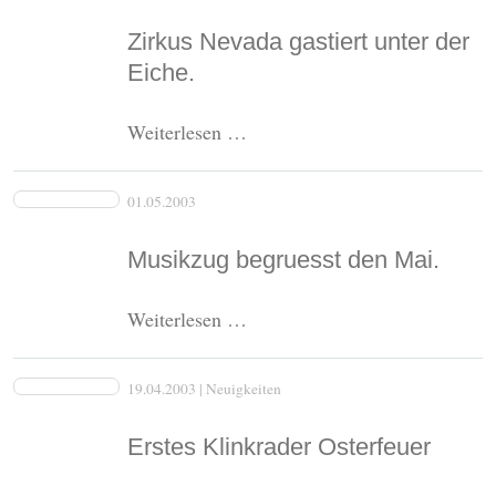
Zirkus Nevada gastiert unter der
Eiche.
Zirkus
Weiterlesen …
Nevada
gastiert
01.05.2003
unter
der
Musikzug begruesst den Mai.
Eiche.
Musikzug
Weiterlesen …
begruesst
den
19.04.2003
| Neuigkeiten
Mai.
Erstes Klinkrader Osterfeuer