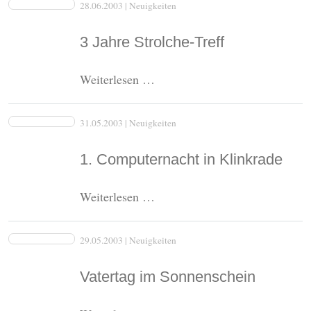
28.06.2003
| Neuigkeiten
Air
Disco
3 Jahre Strolche-Treff
3
Weiterlesen …
Jahre
Strolche-
31.05.2003
| Neuigkeiten
Treff
1. Computernacht in Klinkrade
1.
Weiterlesen …
Computernacht
in
29.05.2003
| Neuigkeiten
Klinkrade
Vatertag im Sonnenschein