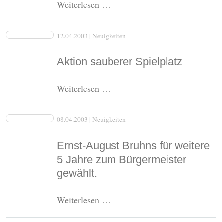
Erstes
Weiterlesen …
Klinkrader
Osterfeuer
12.04.2003
| Neuigkeiten
Aktion sauberer Spielplatz
Aktion
Weiterlesen …
sauberer
Spielplatz
08.04.2003
| Neuigkeiten
Ernst-August Bruhns für weitere
5 Jahre zum Bürgermeister
gewählt.
Ernst-
Weiterlesen …
August