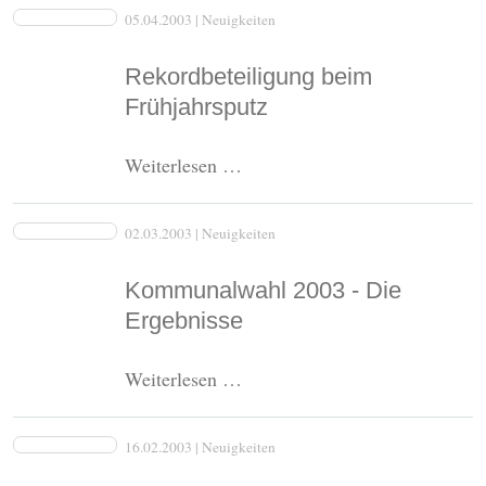
Bruhns
05.04.2003
| Neuigkeiten
für
weitere
Rekordbeteiligung beim
5
Frühjahrsputz
Jahre
zum
Rekordbeteiligung
Weiterlesen …
Bürgermeister
beim
gewählt.
Frühjahrsputz
02.03.2003
| Neuigkeiten
Kommunalwahl 2003 - Die
Ergebnisse
Kommunalwahl
Weiterlesen …
2003
-
16.02.2003
| Neuigkeiten
Die