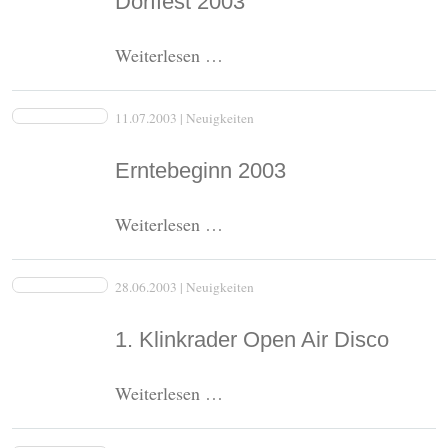
Dorffest 2003
August
2003
Dorffest
Weiterlesen …
2003
11.07.2003
| Neuigkeiten
Erntebeginn 2003
Erntebeginn
Weiterlesen …
2003
28.06.2003
| Neuigkeiten
1. Klinkrader Open Air Disco
1.
Weiterlesen …
Klinkrader
Open