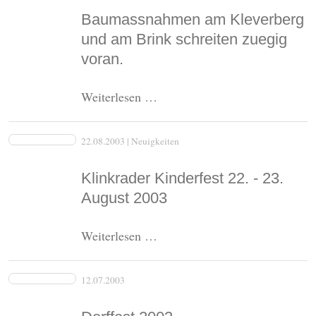
Baumassnahmen am Kleverberg
und am Brink schreiten zuegig
voran.
Baumassnahmen
Weiterlesen …
am
Kleverberg
22.08.2003
| Neuigkeiten
und
am
Klinkrader Kinderfest 22. - 23.
Brink
August 2003
schreiten
zuegig
Klinkrader
Weiterlesen …
voran.
Kinderfest
22.
12.07.2003
-
23.