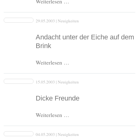
Vatertag
Weiterlesen …
im
Sonnenschein
29.05.2003
| Neuigkeiten
Andacht unter der Eiche auf dem
Brink
Andacht
Weiterlesen …
unter
der
15.05.2003
| Neuigkeiten
Eiche
auf
Dicke Freunde
dem
Brink
Dicke
Weiterlesen …
Freunde
04.05.2003
| Neuigkeiten