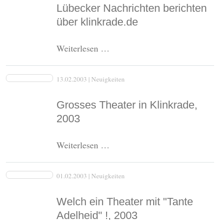
Ergebnisse
Lübecker Nachrichten berichten
über klinkrade.de
Lübecker
Weiterlesen …
Nachrichten
berichten
13.02.2003
| Neuigkeiten
über
klinkrade.de
Grosses Theater in Klinkrade,
2003
Grosses
Weiterlesen …
Theater
in
01.02.2003
| Neuigkeiten
Klinkrade,
2003
Welch ein Theater mit "Tante
Adelheid" !, 2003