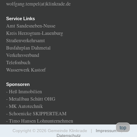
wolfgang.tempel(at)klinkrade.de
Service Links
Amt Sandesneben-Nusse
Kreis Herzogtum-Lauenburg
Straßenverkehrsamt
Busfahrplan Dahmetal
Verkehrsverbund
Telefonbuch
Wasserwerk Kastorf
Sponsoren
-
Heß Immobilien
-
Metallbau Schütt OHG
-
MK Autotechnik
-
Schoenicke SKIPPERTEAM
-
Timo Hansen Lohnunternehmen
Gemeinde
top
Copyright © 2026 Gemeinde Klinkrade |
Impressum
|
Klinkrade
Datenschutz