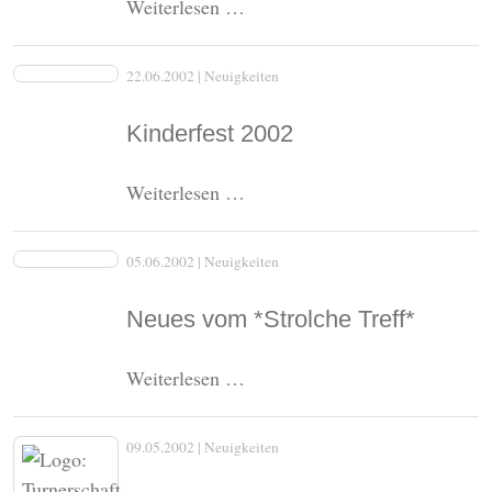
Dorffest
Weiterlesen …
2002,
35
22.06.2002
| Neuigkeiten
Jahre
Dorffest
Kinderfest 2002
in
Klinkrade
Kinderfest
Weiterlesen …
2002
05.06.2002
| Neuigkeiten
Neues vom *Strolche Treff*
Neues
Weiterlesen …
vom
*Strolche
09.05.2002
| Neuigkeiten
Treff*