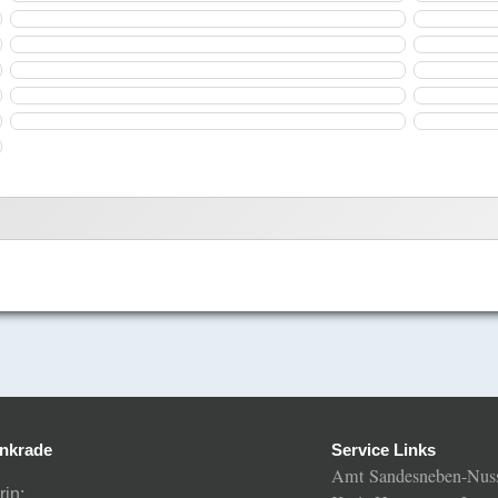
nkrade
Service Links
Amt Sandesneben-Nus
rin: