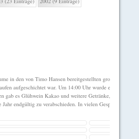
3 (23 Einträge)
2002 (9 Einträge)
äume in den von Timo Hansen bereitgestellten großen Anhän
rhaufen aufgeschichtet war. Um 14:00 Uhr wurde er angezünde
en gab es Glühwein Kakao und weitere Getränke, dazu Grillw
 Jahr endgültig zu verabschieden. In vielen Gesprächen wur