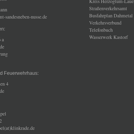
Kreis Herzogtum-Laue
Straßenverkehrsamt
mann
Busfahrplan Dahmetal
amt-sandesneben-nusse.de
Verkehrsverbund
en:
Telefonbuch
Wasserwerk Kastorf
 a
de
rung
nd Feuerwehrhaus:
en 4
de
pel
2
el(at)klinkrade.de