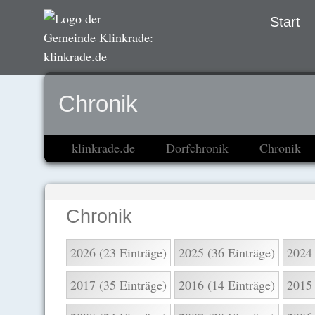
Navigation
Start
übersprin
Chronik
klinkrade.de
Dorfchronik
Chronik
Chronik
2026 (23 Einträge)
2025 (36 Einträge)
2024 
2017 (35 Einträge)
2016 (14 Einträge)
2015 