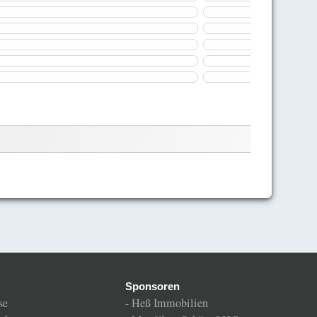
Sponsoren
se
-
Heß Immobilien