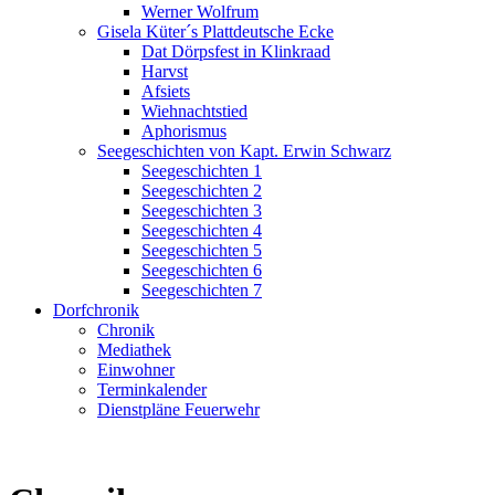
Werner Wolfrum
Gisela Küter´s Plattdeutsche Ecke
Dat Dörpsfest in Klinkraad
Harvst
Afsiets
Wiehnachtstied
Aphorismus
Seegeschichten von Kapt. Erwin Schwarz
Seegeschichten 1
Seegeschichten 2
Seegeschichten 3
Seegeschichten 4
Seegeschichten 5
Seegeschichten 6
Seegeschichten 7
Dorfchronik
Chronik
Mediathek
Einwohner
Terminkalender
Dienstpläne Feuerwehr