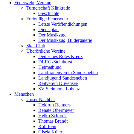
Feuerwehr, Vereine
Turnerschaft Klinkrade
Geschichte
Freiwillige Feuerwehr
Letzte Veröffentlichungen
Dienstplan
Der Musikzug
Der Musikzug, Bildergalerie
Skat Club
Überörtliche Vereine
Deutsches Rotes Kreuz
DLRG-Steinhorst
Heimatbund
Landfrauenverein Sandesneben
Landjugend Sandesneben
Reitverein Duvensee
SV Steinhorst Labenz
Menschen
Unser Nachbar
Heidrun Reimers
Renate Obermeyer
Heiko Schrock
Thomas Brandt
Rolf Pein
Gisela Küter