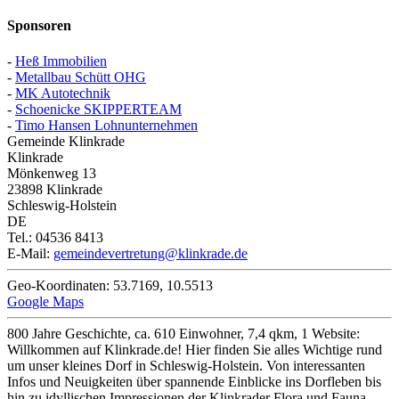
Sponsoren
-
Heß Immobilien
-
Metallbau Schütt OHG
-
MK Autotechnik
-
Schoenicke SKIPPERTEAM
-
Timo Hansen Lohnunternehmen
Gemeinde Klinkrade
Klinkrade
Mönkenweg 13
23898
Klinkrade
Schleswig-Holstein
DE
Tel.:
04536 8413
E-Mail:
gemeindevertretung@klinkrade.de
Geo-Koordinaten:
53.7169
,
10.5513
Google Maps
800 Jahre Geschichte, ca. 610 Einwohner, 7,4 qkm, 1 Website:
Willkommen auf Klinkrade.de! Hier finden Sie alles Wichtige rund
um unser kleines Dorf in Schleswig-Holstein. Von interessanten
Infos und Neuigkeiten über spannende Einblicke ins Dorfleben bis
hin zu idyllischen Impressionen der Klinkrader Flora und Fauna.