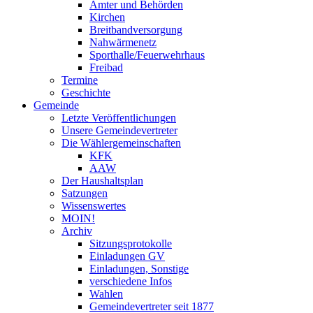
Ämter und Behörden
Kirchen
Breitbandversorgung
Nahwärmenetz
Sporthalle/Feuerwehrhaus
Freibad
Termine
Geschichte
Gemeinde
Letzte Veröffentlichungen
Unsere Gemeindevertreter
Die Wählergemeinschaften
KFK
AAW
Der Haushaltsplan
Satzungen
Wissenswertes
MOIN!
Archiv
Sitzungsprotokolle
Einladungen GV
Einladungen, Sonstige
verschiedene Infos
Wahlen
Gemeindevertreter seit 1877