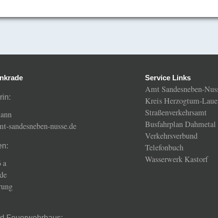
nkrade
Service Links
Amt Sandesneben-Nus
rin:
Kreis Herzogtum-Laue
Straßenverkehrsamt
mann
Busfahrplan Dahmetal
amt-sandesneben-nusse.de
Verkehrsverbund
en:
Telefonbuch
Wasserwerk Kastorf
 a
de
rung
nd Feuerwehrhaus: