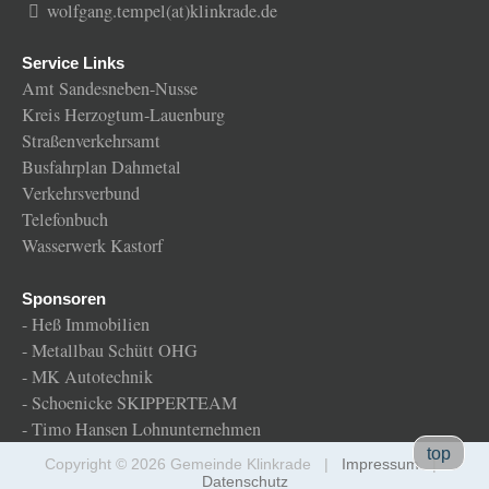
wolfgang.tempel(at)klinkrade.de
Service Links
Amt Sandesneben-Nusse
Kreis Herzogtum-Lauenburg
Straßenverkehrsamt
Busfahrplan Dahmetal
Verkehrsverbund
Telefonbuch
Wasserwerk Kastorf
Sponsoren
-
Heß Immobilien
-
Metallbau Schütt OHG
-
MK Autotechnik
-
Schoenicke SKIPPERTEAM
-
Timo Hansen Lohnunternehmen
Gemeinde
top
Copyright © 2026 Gemeinde Klinkrade |
Impressum
|
Klinkrade
Datenschutz