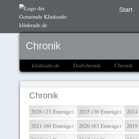
Navigation
Start
übersprin
Chronik
klinkrade.de
Dorfchronik
Chronik
Chronik
2026 (23 Einträge)
2025 (36 Einträge)
2024 
2021 (60 Einträge)
2020 (63 Einträge)
2019 