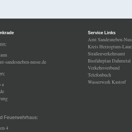
nkrade
Service Links
Amt Sandesneben-Nus
rin:
Kreis Herzogtum-Laue
Straßenverkehrsamt
mann
Busfahrplan Dahmetal
amt-sandesneben-nusse.de
Verkehrsverbund
en:
Telefonbuch
Wasserwerk Kastorf
 a
de
rung
nd Feuerwehrhaus:
en 4