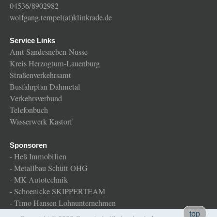
04536/8902982
wolfgang.tempel(at)klinkrade.de
Service Links
Amt Sandesneben-Nusse
Kreis Herzogtum-Lauenburg
Straßenverkehrsamt
Busfahrplan Dahmetal
Verkehrsverbund
Telefonbuch
Wasserwerk Kastorf
Sponsoren
-
Heß Immobilien
-
Metallbau Schütt OHG
-
MK Autotechnik
-
Schoenicke SKIPPERTEAM
-
Timo Hansen Lohnunternehmen
Gemeinde
top