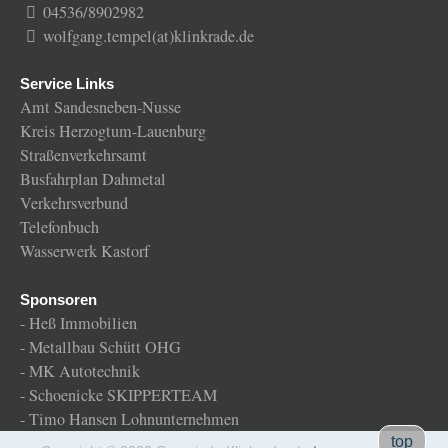
04536/8902982
wolfgang.tempel(at)klinkrade.de
Service Links
Amt Sandesneben-Nusse
Kreis Herzogtum-Lauenburg
Straßenverkehrsamt
Busfahrplan Dahmetal
Verkehrsverbund
Telefonbuch
Wasserwerk Kastorf
Sponsoren
-
Heß Immobilien
-
Metallbau Schütt OHG
-
MK Autotechnik
-
Schoenicke SKIPPERTEAM
-
Timo Hansen Lohnunternehmen
Gemeinde
top