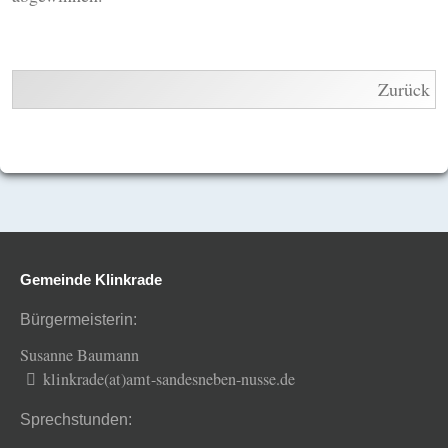
Zurück
Gemeinde Klinkrade
Bürgermeisterin:
Susanne Baumann
klinkrade(at)amt-sandesneben-nusse.de
Sprechstunden: